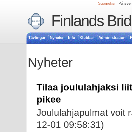
Suomeksi
| På sve
Finlands Bri
Tävlingar
Nyheter
Info
Klubbar
Administration
R
Nyheter
Tilaa joululahjaksi lii
pikee
Joululahjapulmat voit 
12-01 09:58:31)