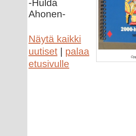
-Hulda
Ahonen-
Näytä kaikki
uutiset
|
palaa
Opp
etusivulle