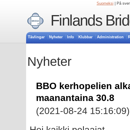
Suomeksi
| På sve
Finlands Bri
Tävlingar
Nyheter
Info
Klubbar
Administration
R
Nyheter
BBO kerhopelien alk
maanantaina 30.8
(2021-08-24 15:16:09)
Hei kaikki pelaajat