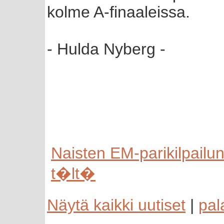
kolme A-finaaleissa.
- Hulda Nyberg -
Naisten EM-parikilpail
t�lt�
Näytä kaikki uutiset
|
pal