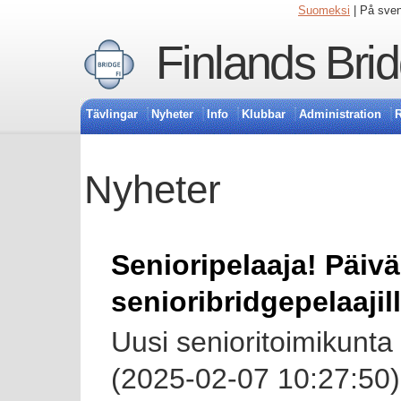
Suomeksi
| På sve
Finlands Bri
Tävlingar
Nyheter
Info
Klubbar
Administration
R
Nyheter
Senioripelaaja! Päivä
senioribridgepelaajil
Uusi senioritoimikunta 
(2025-02-07 10:27:50)