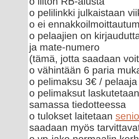
o liiton RB-alusta
o pelilinkki julkaistaan vi
o ei ennakkoilmoittautum
o pelaajien on kirjaudut
ja mate-numero
(tämä, jotta saadaan voit
o vähintään 6 paria muka
o pelimaksu 3€ / pelaaja
o pelimaksut laskuteta
samassa tiedotteessa
o tulokset laitetaan
senio
saadaan myös tarvittavat 
o vp-jako normaalin ker