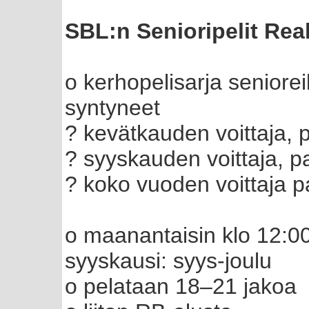
SBL:n Senioripelit Re
o kerhopelisarja seniore
syntyneet
? kevätkauden voittaja, p
? syyskauden voittaja, pa
? koko vuoden voittaja pa
o maanantaisin klo 12:00
syyskausi: syys-joulu
o pelataan 18–21 jakoa