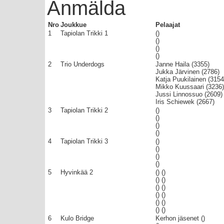
Anmälda
Nro
Joukkue
Pelaajat
1
Tapiolan Trikki 1
()
()
()
()
2
Trio Underdogs
Janne Haila (3355)
Jukka Järvinen (2786)
Katja Puukilainen (3154
Mikko Kuussaari (3236)
Jussi Linnossuo (2609)
Iris Schiewek (2667)
3
Tapiolan Trikki 2
()
()
()
()
4
Tapiolan Trikki 3
()
()
()
()
5
Hyvinkää 2
() ()
() ()
() ()
() ()
() ()
() ()
6
Kulo Bridge
Kerhon jäsenet ()