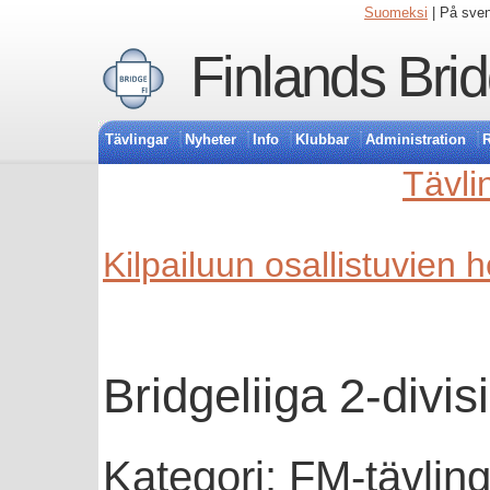
Suomeksi
| På sve
Finlands Bri
Tävlingar
Nyheter
Info
Klubbar
Administration
R
Tävli
Kilpailuun osallistuvien 
Bridgeliiga 2-divi
Kategori: FM-tävlin