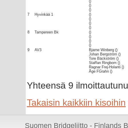
()
()
()
7
Hyvinkää 1
()
()
()
()
8
Tampereen Bk
()
()
()
()
9
AV3
Bjarne Winberg ()
Johan Bergström ()
Tore Bäckström ()
Staffan Ringbom ()
Ragnar Frej-Holanti ()
Åge FGrahn ()
Yhteensä 9 ilmoittautunu
Takaisin kaikkiin kisoihin
Suomen Bridgeliitto - Finlands 