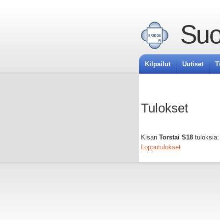
Suo
Kilpailut
Uutiset
T
Tulokset
Kisan
Torstai S18
tuloksia:
Lopputulokset