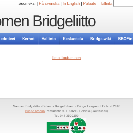
Suomeksi |
På svenska
|
In English
|
Palaute
|
Hallinta
men Bridgeliitto
iedotteet
Kerhot
Hallinto
Keskustelu
Bridge-wiki
BBOFin
Ilmoittautuminen
Suomen Bridgeliitto - Finlands Bridgeförbund - Bridge League of Finland 2010
Bridge-areena
Perttulantie 6, FI-00210 Helsinki (Lauttasaari)
Tel. 044-3599250