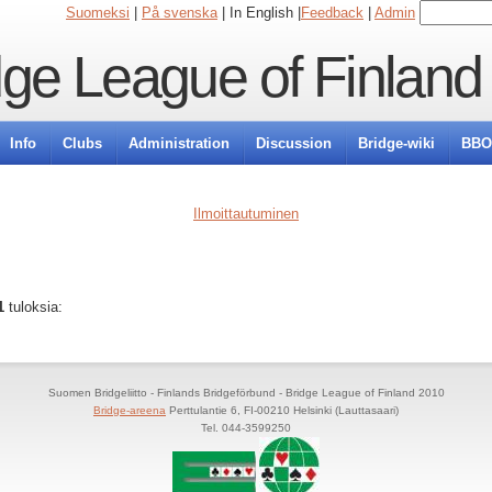
Suomeksi
|
På svenska
| In English |
Feedback
|
Admin
dge League of Finland
Info
Clubs
Administration
Discussion
Bridge-wiki
BBO
Ilmoittautuminen
-1
tuloksia:
Suomen Bridgeliitto - Finlands Bridgeförbund - Bridge League of Finland 2010
Bridge-areena
Perttulantie 6, FI-00210 Helsinki (Lauttasaari)
Tel. 044-3599250