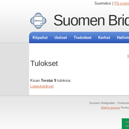
Suomeksi |
På sven
Suomen Bridg
Kilpailut
Uutiset
Tiedotteet
Kerhot
Hallint
I
Tulokset
Kisan
Torstai 9
tuloksia:
Lopputulokset
Suomen Bridgeliitto - Finland
Bridge-areena
Perttu