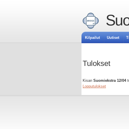
Suo
Kilpailut
Uutiset
T
Tulokset
Kisan
Suomiekstra 12/04
t
Lopputulokset