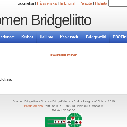
Suomeksi |
På svenska
|
In English
|
Palaute
|
Hallinta
men Bridgeliitto
iedotteet
Kerhot
Hallinto
Keskustelu
Bridge-wiki
BBOFin
Ilmoittautuminen
uloksia:
Suomen Bridgeliitto - Finlands Bridgeförbund - Bridge League of Finland 2010
Bridge-areena
Perttulantie 6, FI-00210 Helsinki (Lauttasaari)
Tel. 044-3599250