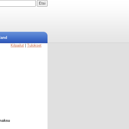
land
Kilpailut
|
Tulokset
umaksu