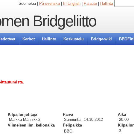
Suomeksi |
På svenska
|
In English
|
Palaute
|
Hallinta
men Bridgeliitto
iedotteet
Kerhot
Hallinto
Keskustelu
Bridge-wiki
BBOFin
ittautumista.
Kilpailunjohtaja
Päivä
Aika
Markku Männikkö
Sunnuntai, 14.10.2012
20:00
Viimeisen ilm. kellonaika
Pelipaikka
Kilpail
3 
BBO