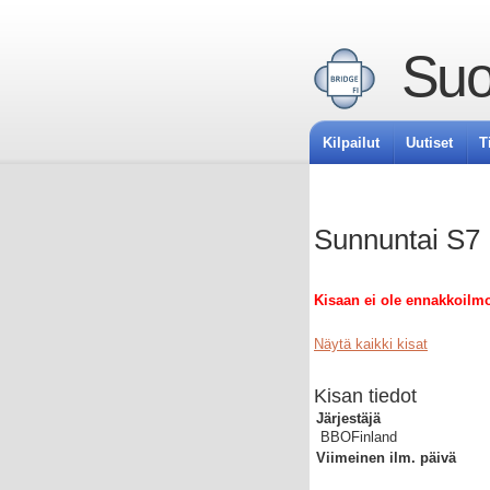
Suo
Kilpailut
Uutiset
T
Sunnuntai S7
Kisaan ei ole ennakkoilmo
Näytä kaikki kisat
Kisan tiedot
Järjestäjä
BBOFinland
Viimeinen ilm. päivä