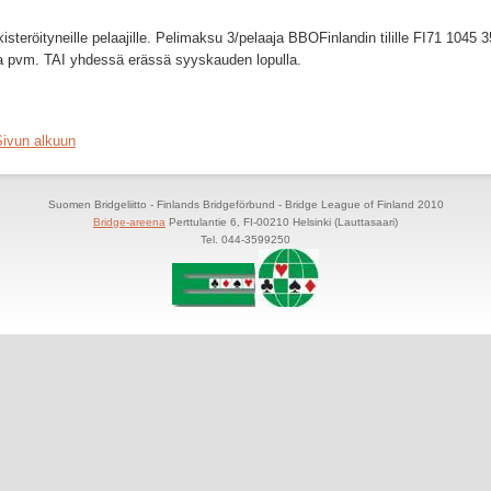
steröityneille pelaajille. Pelimaksu 3/pelaaja BBOFinlandin tilille FI71 1045 
ja pvm. TAI yhdessä erässä syyskauden lopulla.
Sivun alkuun
Suomen Bridgeliitto - Finlands Bridgeförbund - Bridge League of Finland 2010
Bridge-areena
Perttulantie 6, FI-00210 Helsinki (Lauttasaari)
Tel. 044-3599250