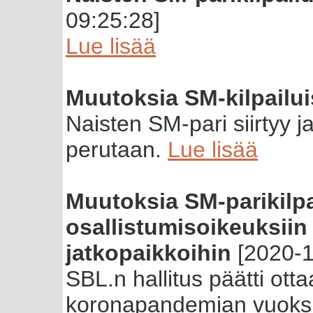
09:25:28]
Lue lisää
Muutoksia SM-kilpailu
Naisten SM-pari siirtyy j
perutaan.
Lue lisää
Muutoksia SM-parikilpa
osallistumisoikeuksiin
jatkopaikkoihin
[2020-1
SBL.n hallitus päätti ot
koronapandemian vuoks