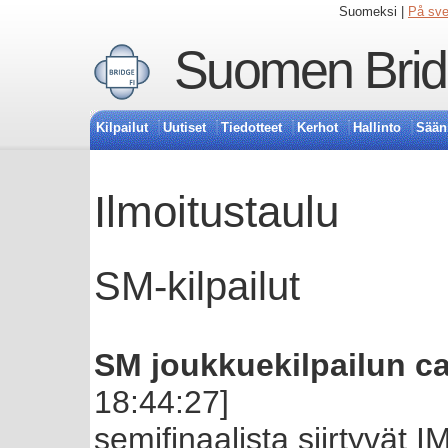
Suomeksi |
På sv
Suomen Bridg
Kilpailut
Uutiset
Tiedotteet
Kerhot
Hallinto
Sään
Ilmoitustaulu
SM-kilpailut
SM joukkuekilpailun ca
18:44:27]
semifinaalista siirtyvät I