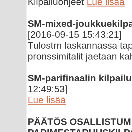
Kilpailuohjeet
Lue lisää
SM-mixed-joukkuekilpa
[2016-09-15 15:43:21]
Tulostrn laskannassa ta
pronssimitalit jaetaan ka
SM-parifinaalin kilpai
12:49:53]
Lue lisää
PÄÄTÖS OSALLISTUMI