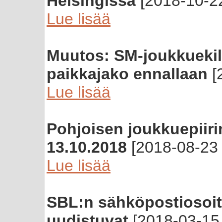
Helsingissä
[2018-10-22
Lue lisää
Muutos: SM-joukkuekilp
paikkajako ennallaan
[
Lue lisää
Pohjoisen joukkuepiir
13.10.2018
[2018-08-23 
Lue lisää
SBL:n sähköpostiosoitte
uudistuvat
[2018-03-15 