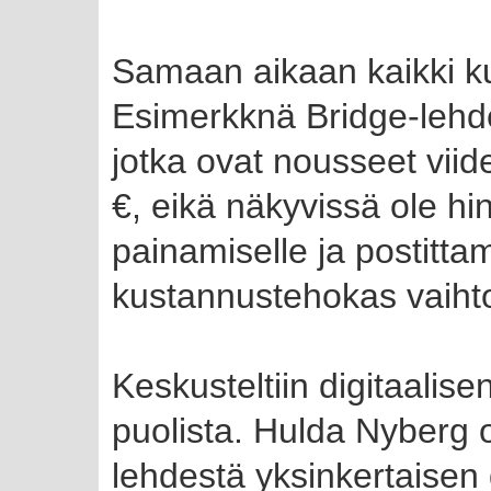
Samaan aikaan kaikki k
Esimerkknä Bridge-lehde
jotka ovat nousseet vii
€, eikä näkyvissä ole hi
painamiselle ja postitta
kustannustehokas vaihtoe
Keskusteltiin digitaalis
puolista. Hulda Nyberg
lehdestä yksinkertaisen 