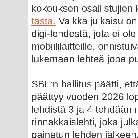
kokouksen osallistujien
tästä.
Vaikka julkaisu on
digi-lehdestä, jota ei ol
mobiililaitteille, onnistu
lukemaan lehteä jopa pu
SBL:n hallitus päätti, e
päättyy vuoden 2026 lo
lehdistä 3 ja 4 tehdään 
rinnakkaislehti, joka jul
painetun lehden jälkee