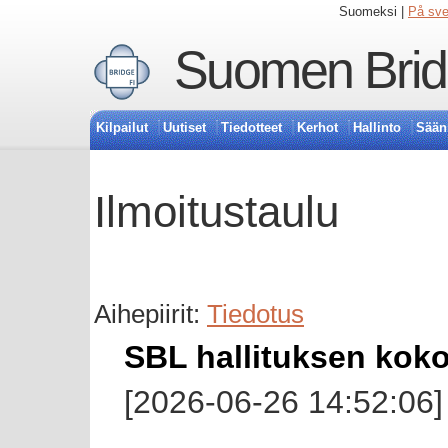
Suomeksi |
På sv
Suomen Bridg
Kilpailut
Uutiset
Tiedotteet
Kerhot
Hallinto
Sään
Ilmoitustaulu
Aihepiirit:
Tiedotus
SBL hallituksen koko
[2026-06-26 14:52:06]