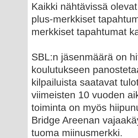
Kaikki nähtävissä olevat 
plus-merkkiset tapahtum
merkkiset tapahtumat k
SBL:n jäsenmäärä on hi
koulutukseen panostetaa
kilpailuista saatavat tul
viimeisten 10 vuoden ai
toiminta on myös hiipunu
Bridge Areenan vajaakäy
tuoma miinusmerkki.