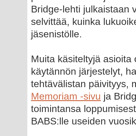
Bridge-lehti julkaistaan v
selvittää, kuinka lukuoi
jäsenistölle.
Muita käsiteltyjä asioit
käytännön järjestelyt, h
tehtävälistan päivityys, 
Memoriam -sivu
ja Brid
toimintansa loppumisest
BABS:lle useiden vuosi