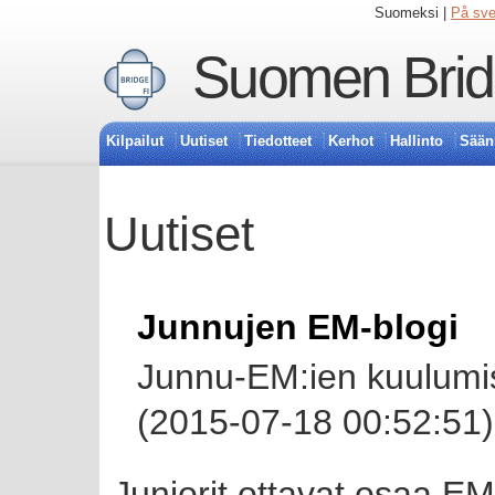
Suomeksi |
På sv
Suomen Bridg
Kilpailut
Uutiset
Tiedotteet
Kerhot
Hallinto
Sään
Uutiset
Junnujen EM-blogi
Junnu-EM:ien kuulumisi
(2015-07-18 00:52:51)
Juniorit ottavat osaa E