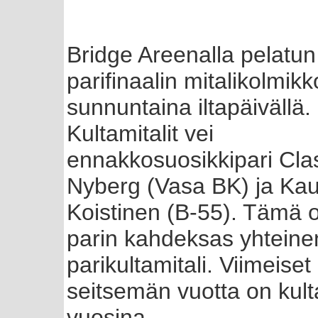
Bridge Areenalla pelatu
parifinaalin mitalikolmikk
sunnuntaina iltapäivällä.
Kultamitalit vei
ennakkosuosikkipari Cla
Nyberg (Vasa BK) ja Ka
Koistinen (B-55). Tämä ol
parin kahdeksas yhteine
parikultamitali. Viimeiset
seitsemän vuotta on kulta
vuosina.