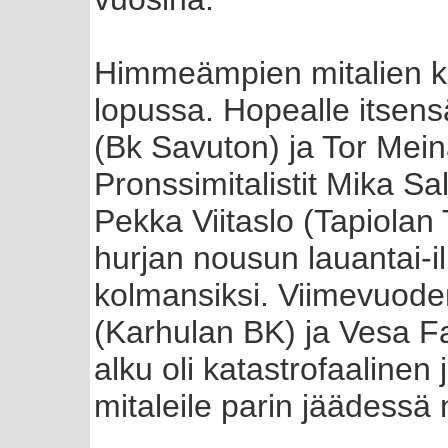
Himmeämpien mitalien koh
lopussa. Hopealle itsens
(Bk Savuton) ja Tor Mei
Pronssimitalistit Mika S
Pekka Viitaslo (Tapiolan 
hurjan nousun lauantai-il
kolmansiksi. Viimevuoden
(Karhulan BK) ja Vesa 
alku oli katastrofaalinen j
mitaleile parin jäädessä n