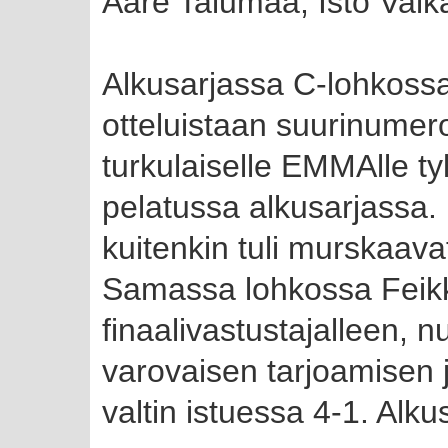
Aare Talumaa, Isto Valka
Alkusarjassa C-lohkossaa
otteluistaan suurinumero
turkulaiselle EMMAlle ty
pelatussa alkusarjassa. 
kuitenkin tuli murskaavat
Samassa lohkossa Feikkik
finaalivastustajalleen, 
varovaisen tarjoamisen
valtin istuessa 4-1. Alku