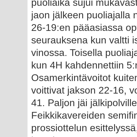
puoliaika sujui mukavast
jaon jälkeen puoliajalla
26-19:en pääasiassa op
seurauksena kun valtti is
vinossa. Toisella puoliaj
kun 4H kahdennettiin 5:n 
Osamerkintävoitot kuitenk
voittivat jakson 22-16, v
41. Paljon jäi jälkipolvill
Feikkikavereiden semifina
prossiottelun esittelyss