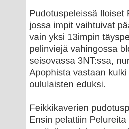
Pudotuspeleissä Iloiset 
jossa impit vaihtuivat 
vain yksi 13impin täysp
pelinviejä vahingossa bl
seisovassa 3NT:ssa, num
Apophista vastaan kulki
oululaisten eduksi.
Feikkikaverien pudotuspel
Ensin pelattiin Pelurei