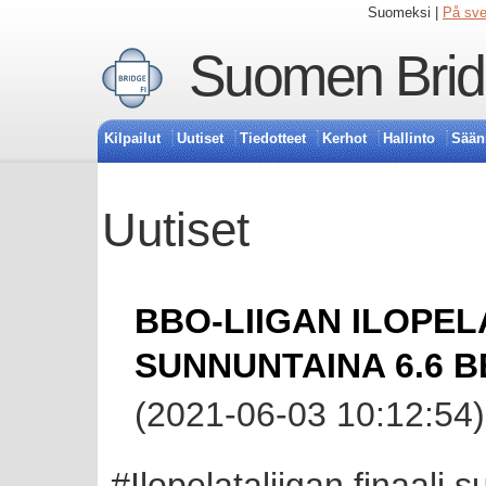
Suomeksi |
På sv
Suomen Bridg
Kilpailut
Uutiset
Tiedotteet
Kerhot
Hallinto
Sään
Uutiset
BBO-LIIGAN ILOPEL
SUNNUNTAINA 6.6 
(2021-06-03 10:12:54)
#Ilopelataliigan finaali s