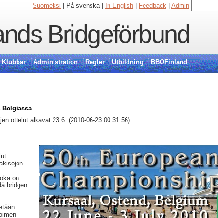
Suomeksi
| På svenska |
In English
|
Feedback
|
Admin
ands Bridgeförbund
Klubbar
Administration
Regler
Utbildning
BBOFinland
a Belgiassa
jen ottelut alkavat 23.6. (2010-06-23 00:31:56)
lut
lakisojen
joka on
dä bridgen
detään
voimen