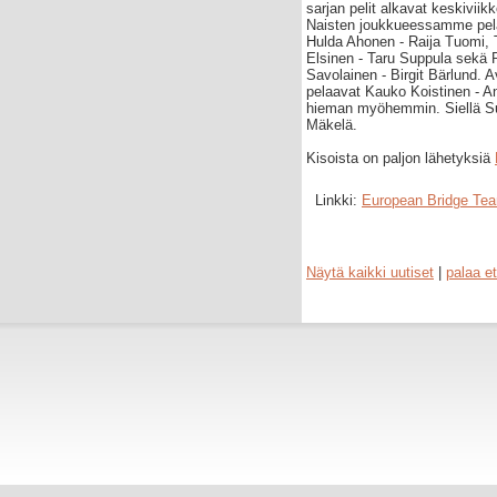
sarjan pelit alkavat keskiviik
Naisten joukkueessamme pel
Hulda Ahonen - Raija Tuomi, 
Elsinen - Taru Suppula sekä 
Savolainen - Birgit Bärlund.
pelaavat Kauko Koistinen - An
hieman myöhemmin. Siellä Su
Mäkelä.
Kisoista on paljon lähetyksiä
Linkki:
European Bridge Te
Näytä kaikki uutiset
|
palaa et