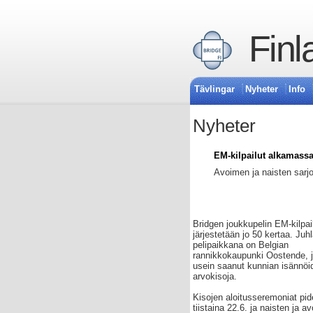
Finl
Tävlingar
Nyheter
Info
Nyheter
EM-kilpailut alkamass
Avoimen ja naisten sarjo
Bridgen joukkupelin EM-kilpai
järjestetään jo 50 kertaa. Juh
pelipaikkana on Belgian
rannikkokaupunki Oostende, 
usein saanut kunnian isännöi
arvokisoja.
Kisojen aloitusseremoniat pi
tiistaina 22.6. ja naisten ja a