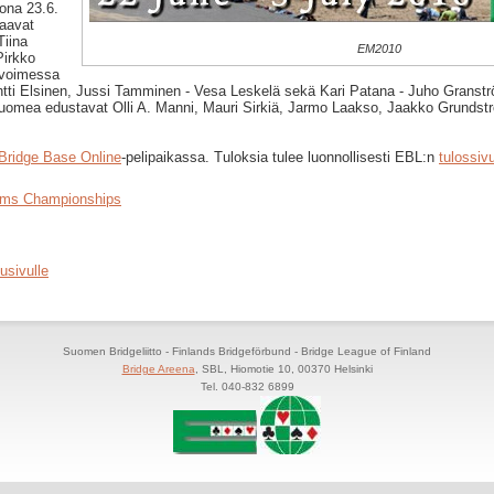
kona 23.6.
aavat
Tiina
EM2010
Pirkko
 Avoimessa
tti Elsinen, Jussi Tamminen - Vesa Leskelä sekä Kari Patana - Juho Granströ
omea edustavat Olli A. Manni, Mauri Sirkiä, Jarmo Laakso, Jaakko Grundst
Bridge Base Online
-pelipaikassa. Tuloksia tulee luonnollisesti EBL:n
tulossivu
ams Championships
usivulle
Suomen Bridgeliitto - Finlands Bridgeförbund - Bridge League of Finland
Bridge Areena
, SBL, Hiomotie 10, 00370 Helsinki
Tel. 040-832 6899