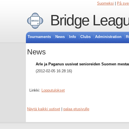
Suomeksi
|
På sve
Bridge Leagu
Tournaments
News
Info
Clubs
Administration
R
News
Arle ja Paganus uusivat senioreiden Suomen mest
(2012-02-05 16:28:16)
Linkki:
Lopputulokset
Näytä kaikki uutiset
|
palaa etusivulle