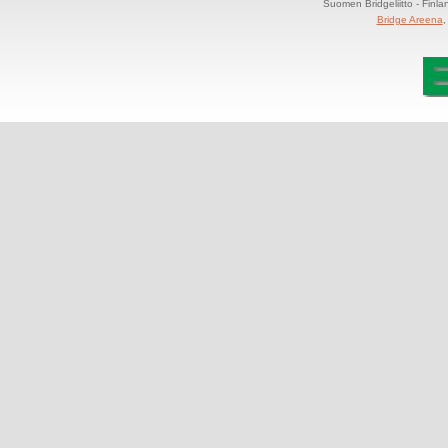
Suomen Bridgeliitto - Finl
Bridge Areena
,