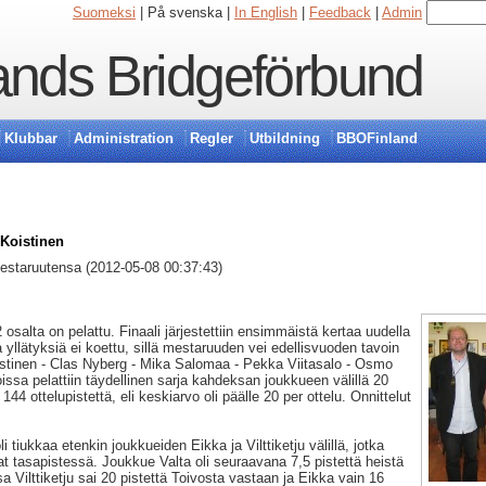
Suomeksi
| På svenska |
In English
|
Feedback
|
Admin
ands Bridgeförbund
Klubbar
Administration
Regler
Utbildning
BBOFinland
 Koistinen
estaruutensa (2012-05-08 00:37:43)
salta on pelattu. Finaali järjestettiin ensimmäistä kertaa uudella
 yllätyksiä ei koettu, sillä mestaruuden vei edellisvuoden tavoin
stinen - Clas Nyberg - Mika Salomaa - Pekka Viitasalo - Osmo
issa pelattiin täydellinen sarja kahdeksan joukkueen välillä 20
 144 ottelupistettä, eli keskiarvo oli päälle 20 per ottelu. Onnittelut
 tiukkaa etenkin joukkueiden Eikka ja Vilttiketju välillä, jotka
at tasapistessä. Joukkue Valta oli seuraavana 7,5 pistettä heistä
 Vilttiketju sai 20 pistettä Toivosta vastaan ja Eikka vain 16