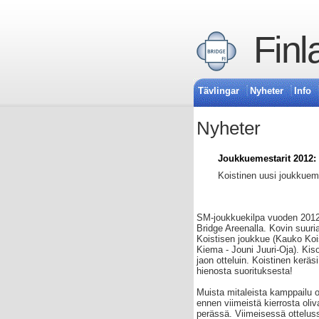
Finl
Tävlingar
Nyheter
Info
Nyheter
Joukkuemestarit 2012:
Koistinen uusi joukkuem
SM-joukkuekilpa vuoden 2012 o
Bridge Areenalla. Kovin suuria
Koistisen joukkue (Kauko Koi
Kiema - Jouni Juuri-Oja). Kiso
jaon otteluin. Koistinen keräsi
hienosta suorituksesta!
Muista mitaleista kamppailu oli
ennen viimeistä kierrosta oliv
perässä. Viimeisessä ottelussa