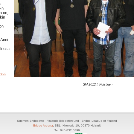
a
oin
ta on,
nkin
,
 on
 Anni
li osa
vut
SM 2012 I: Koistinen
Suomen Bridgeliitto - Finlands Bridgeförbund - Bridge League of Finland
Bridge Areena
, SBL, Hiomotie 10, 00370 Helsinki
Tel. 040-832 6899