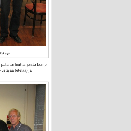
ttiketju
 pata tai hertta, joista kumpi
lustajaa (etelää) ja