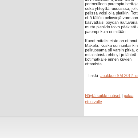
partnerilleen parempia herttoj
sekä yhteyttä ruudusssa, joll
pelissä voisi olla pietikin. Tot
että tällöin pelinviejä varmaa
kasvattaisi pöydän ruutuväriä
mutta pienikin toivo pääkistä
parempi kuin ei mitään.
Kuvat mitalisteista on ottanut
Mäkelä. Koska sunnuntainkin
pelirupeama oli varsin pitkä, o
mitalisteista ehtinyt jo lähteä
kotimatkalle ennen kuvien
ottamista.
Linkki:
Joukkue-SM 2012 -si
Näytä kaikki uutiset
|
palaa
etusivulle