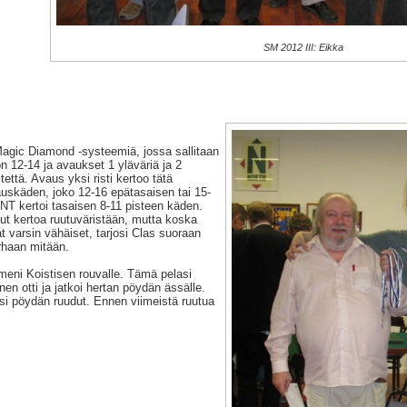
SM 2012 III: Eikka
Magic Diamond -systeemiä, jossa sallitaan
 12-14 ja avaukset 1 yläväriä ja 2
tettä. Avaus yksi risti kertoo tätä
skäden, joko 12-16 epätasaisen tai 15-
NT kertoi tasaisen 8-11 pisteen käden.
ut kertoa ruutuväristään, mutta koska
t varsin vähäiset, tarjosi Clas suoraan
rhaan mitään.
 meni Koistisen rouvalle. Tämä pelasi
nen otti ja jatkoi hertan pöydän ässälle.
si pöydän ruudut. Ennen viimeistä ruutua