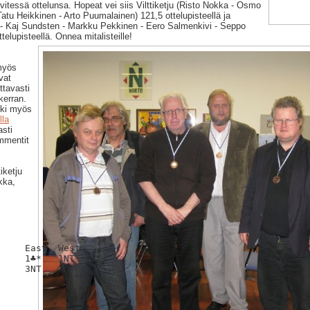
tessä ottelunsa. Hopeat vei siis Vilttiketju (Risto Nokka - Osmo
atu Heikkinen - Arto Puumalainen) 121,5 ottelupisteellä ja
 - Kaj Sundsten - Markku Pekkinen - Eero Salmenkivi - Seppo
telupisteellä. Onnea mitalisteille!
myös
vat
ttavasti
kerran.
oki myös
lla
asti
ommentit
iketju
kka,
     East  West
     1♣*   1NT 
     3NT