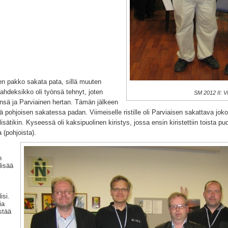
sen pakko sakata pata, sillä muuten
Kahdeksikko oli työnsä tehnyt, joten
SM 2012 II: Vil
insä ja Parviainen hertan. Tämän jälkeen
llä pohjoisen sakatessa padan. Viimeiselle ristille oli Parviaisen sakattava joko
lisätikin. Kyseessä oli kaksipuolinen kiristys, jossa ensin kiristettiin toista puo
(pohjoista).
n
lisää
isi.
ia
stää