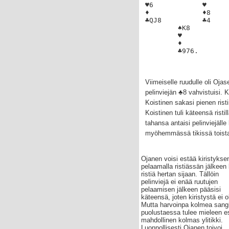
♥6            ♥
♦             ♦8
♣QJ8          ♣4   
        ♠K8  
        ♥ 
        ♦   
        ♣976.
Viimeiselle ruudulle oli Oja
pelinviejän ♣8 vahvistuisi. 
Koistinen sakasi pienen rist
Koistinen tuli käteensä risti
tahansa antaisi pelinviejälle 
myöhemmässä tikissä toista 
Ojanen voisi estää kiristykse
pelaamalla ristiässän jälkeen 
ristiä hertan sijaan. Tällöin
pelinviejä ei enää ruutujen
pelaamisen jälkeen pääsisi
käteensä, joten kiristystä ei ol
Mutta harvoinpa kolmea sang
puolustaessa tulee mieleen e
mahdollinen kolmas ylitikki.
Luonnollisesti Ojanen toivoi