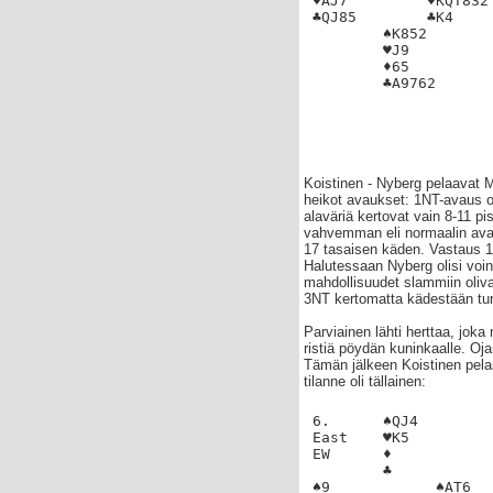
♦AJ7         ♦KQT832
♣QJ85        ♣K4   
        ♠K852
        ♥J9 
        ♦65 
        ♣A9762
Koistinen - Nyberg pelaavat 
heikot avaukset: 1NT-avaus on
alaväriä kertovat vain 8-11 pis
vahvemman eli normaalin avau
17 tasaisen käden. Vastaus 1
Halutessaan Nyberg olisi voin
mahdollisuudet slammiin oliva
3NT kertomatta kädestään tu
Parviainen lähti herttaa, joka
ristiä pöydän kuninkaalle. Oja
Tämän jälkeen Koistinen pela
tilanne oli tällainen:
6.      ♠QJ4
East    ♥K5
EW      ♦  
        ♣ 
♠9            ♠AT6