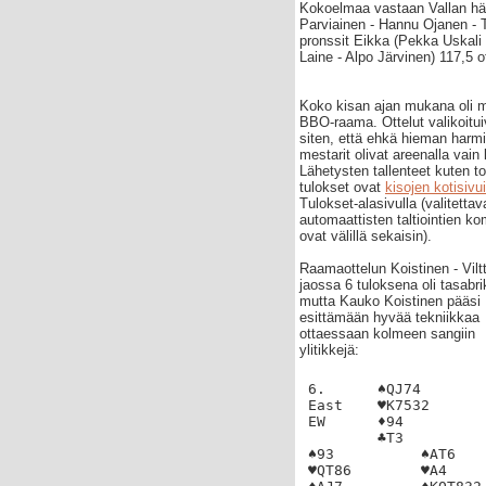
Kokoelmaa vastaan Vallan hävi
Parviainen - Hannu Ojanen - T
pronssit Eikka (Pekka Uskali
Laine - Alpo Järvinen) 117,5 ot
Koko kisan ajan mukana oli 
BBO-raama. Ottelut valikoitui
siten, että ehkä hieman harmi
mestarit olivat areenalla vain 
Lähetysten tallenteet kuten t
tulokset ovat
kisojen kotisivui
Tulokset-alasivulla (valitettav
automaattisten taltiointien k
ovat välillä sekaisin).
Raamaottelun Koistinen - Viltt
jaossa 6 tuloksena oli tasabri
mutta Kauko Koistinen pääsi
esittämään hyvää tekniikkaa
ottaessaan kolmeen sangiin
ylitikkejä:
6.      ♠QJ74       
East    ♥K7532      
EW      ♦94         
        ♣T3
♠93          ♠AT6
♥QT86        ♥A4 