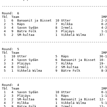
-------------------------------------------------------
Round:  6                                              
Tbl  Team                                           IMP
 1   6  Banaanit ja Bisset  10 Utter                2-2
 2   5  Räps                7  Hilkka               0-2
 3   4  Savon Sydän         8  Irmeli               4-2
 4   9  Bätre Folk          3  Pläjäys              1-1
 5   2  SM-kultaa           1  Vikkelä Wilma       37- 
-------------------------------------------------------
Round:  5                                              
Tbl  Team                                           IMP
 1   10 Utter               5  Räps                36-1
 2   4  Savon Sydän         6  Banaanit ja Bisset  10- 
 3   3  Pläjäys             7  Hilkka              19- 
 4   8  Irmeli              2  SM-kultaa           17-1
 5   1  Vikkelä Wilma       9  Bätre Folk           8-3
-------------------------------------------------------
Round:  4                                              
Tbl  Team                                           IMP
 1   4  Savon Sydän         10 Utter                0-1
 2   3  Pläjäys             5  Räps                 1-1
 3   2  SM-kultaa           6  Banaanit ja Bisset  12- 
 4   7  Hilkka              1  Vikkelä Wilma        5-1
 5   9  Bätre Folk          8  Irmeli              12- 