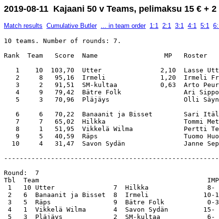
2019-08-11 Kajaani 50 v Teams, pelimaksu 15 € + 2 
Match results
Cumulative Butler
... in team order
1:1
2:1
3:1
4:1
5:1
6:
10 teams. Number of rounds: 7.

Rank  Team   Score  Name                 MP   Roster   
   1    10  103,70  Utter               2,10  Lasse Utt
   2     8   95,16  Irmeli              1,20  Irmeli Fr
   3     2   91,51  SM-kultaa           0,63  Arto Peur
   4     9   79,42  Bätre Folk                Ari Sippo
   5     3   70,96  Pläjäys                   Olli Säyn
   6     6   70,22  Banaanit ja Bisset        Sari Itäl
   7     7   65,02  Hilkka                    Tommi Met
   8     1   51,95  Vikkelä Wilma             Pertti Te
   9     5   40,59  Räps                      Tuomo Huo
-------------------------------------------------------
Round:  7                                              
Tbl  Team                                           IMP
 1   10 Utter               7  Hilkka               8- 
 2   6  Banaanit ja Bisset  8  Irmeli              10-1
 3   5  Räps                9  Bätre Folk           0-3
 4   1  Vikkelä Wilma       4  Savon Sydän         15- 
 5   3  Pläjäys             2  SM-kultaa            6- 