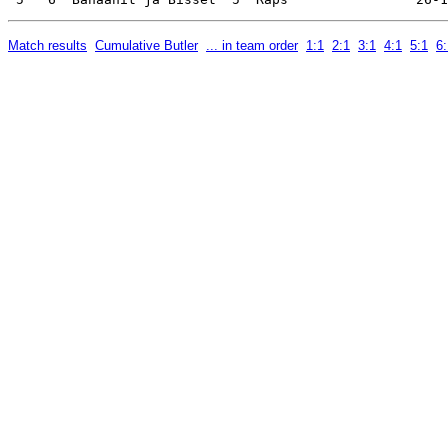
Match results
Cumulative Butler
... in team order
1:1
2:1
3:1
4:1
5:1
6: