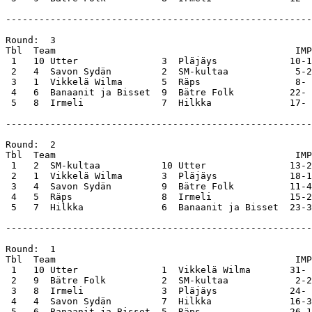
-------------------------------------------------------
Round:  3                                              
Tbl  Team                                           IMP
 1   10 Utter               3  Pläjäys             10-1
 2   4  Savon Sydän         2  SM-kultaa            5-2
 3   1  Vikkelä Wilma       5  Räps                 8- 
 4   6  Banaanit ja Bisset  9  Bätre Folk          22- 
 5   8  Irmeli              7  Hilkka              17- 
-------------------------------------------------------
Round:  2                                              
Tbl  Team                                           IMP
 1   2  SM-kultaa           10 Utter               13-2
 2   1  Vikkelä Wilma       3  Pläjäys             18-1
 3   4  Savon Sydän         9  Bätre Folk          11-4
 4   5  Räps                8  Irmeli              15-2
 5   7  Hilkka              6  Banaanit ja Bisset  23-3
-------------------------------------------------------
Round:  1                                              
Tbl  Team                                           IMP
 1   10 Utter               1  Vikkelä Wilma       31- 
 2   9  Bätre Folk          2  SM-kultaa            2-2
 3   8  Irmeli              3  Pläjäys             24- 
 4   4  Savon Sydän         7  Hilkka              16-3