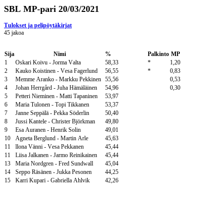
SBL MP-pari 20/03/2021
Tulokset ja pelipöytäkirjat
45 jakoa
Sija
Nimi
%
Palkinto
MP
1
Oskari Koivu - Jorma Valta
58,33
*
1,20
2
Kauko Koistinen - Vesa Fagerlund
56,55
*
0,83
3
Memme Aranko - Markku Pekkinen
55,56
0,53
4
Johan Herrgård - Juha Hämäläinen
54,96
0,30
5
Petteri Nieminen - Matti Tapaninen
53,97
6
Maria Tulonen - Topi Tikkanen
53,37
7
Janne Seppälä - Pekka Söderlin
50,40
8
Jussi Kantele - Christer Björkman
49,80
9
Esa Auranen - Henrik Solin
49,01
10
Agneta Berglund - Martin Arle
45,63
11
llona Vänni - Vesa Pekkanen
45,44
11
Liisa Jalkanen - Jarmo Reinikainen
45,44
13
Maria Nordgren - Fred Sundwall
45,04
14
Seppo Räsänen - Jukka Pesonen
44,25
15
Karri Kupari - Gabriella Ahlvik
42,26