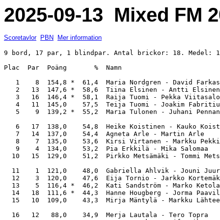
2025-09-13 Mixed FM 
Scoretavlor
PBN
Mer information
9 bord, 17 par, 1 blindpar. Antal brickor: 18. Medel: 1
Plac  Par  Poäng       %  Namn                         
   1    8  154,8 *  61,4  Maria Nordgren - David Farkas
   2   13  147,6 *  58,6  Tiina Elsinen - Antti Elsinen
   3   16  146,4 *  58,1  Raija Tuomi - Pekka Viitasalo
   4   11  145,0    57,5  Teija Tuomi - Joakim Fabritiu
   5    9  139,2 *  55,2  Maria Tulonen - Juhani Pennan
   6   17  138,0    54,8  Heike Koistinen - Kauko Koist
   7   14  137,0    54,4  Agneta Arle - Martin Arle    
   8    7  135,0    53,6  Kirsi Virtanen - Markku Pekki
   9    4  134,0    53,2  Pia Erkkilä - Mika Salomaa   
  10   15  129,0    51,2  Pirkko Metsämäki - Tommi Mets
  11    1  121,0    48,0  Gabriella Ahlvik - Jouni Juur
  12    3  120,0    47,6  Eija Tornio - Jarkko Kortemäk
  13    5  116,4 *  46,2  Kati Sandström - Marko Ketola
  14   18  111,6 *  44,3  Hanne Hougberg - Jorma Paavil
  15   10  109,0    43,3  Mirja Mäntylä - Markku Lähtee
  16   12   88,0    34,9  Merja Lautala - Tero Topra   