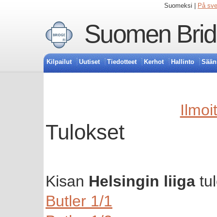
Suomeksi |
På sv
Suomen Bridg
Kilpailut
Uutiset
Tiedotteet
Kerhot
Hallinto
Sään
Ilmoi
Tulokset
Kisan
Helsingin liiga
tul
Butler 1/1