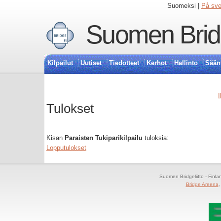
Suomeksi |
På sv
Suomen Bridg
Kilpailut
Uutiset
Tiedotteet
Kerhot
Hallinto
Sään
I
Tulokset
Kisan
Paraisten Tukiparikilpailu
tuloksia:
Lopputulokset
Suomen Bridgeliitto - Finl
Bridge Areena
,