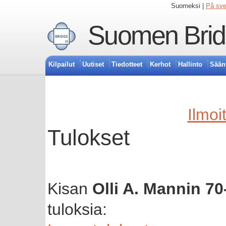
Suomeksi |
På sv
Suomen Bridg
Kilpailut
Uutiset
Tiedotteet
Kerhot
Hallinto
Sään
Ilmoi
Tulokset
Kisan
Olli A. Mannin 70
tuloksia: