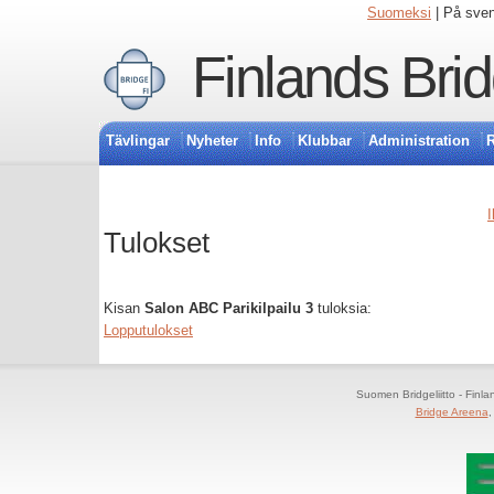
Suomeksi
| På sve
Finlands Bri
Tävlingar
Nyheter
Info
Klubbar
Administration
R
I
Tulokset
Kisan
Salon ABC Parikilpailu 3
tuloksia:
Lopputulokset
Suomen Bridgeliitto - Finl
Bridge Areena
,