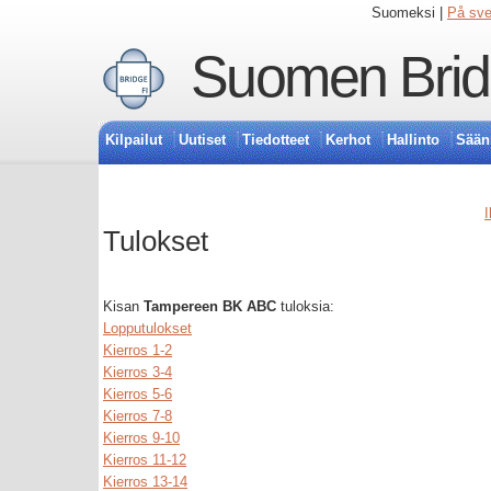
Suomeksi |
På sv
Suomen Bridg
Kilpailut
Uutiset
Tiedotteet
Kerhot
Hallinto
Sään
I
Tulokset
Kisan
Tampereen BK ABC
tuloksia:
Lopputulokset
Kierros 1-2
Kierros 3-4
Kierros 5-6
Kierros 7-8
Kierros 9-10
Kierros 11-12
Kierros 13-14