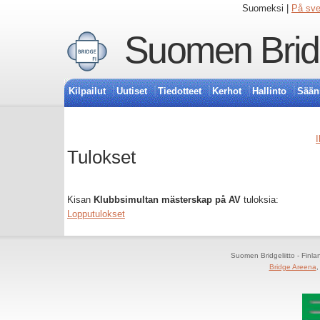
Suomeksi |
På sv
Suomen Bridg
Kilpailut
Uutiset
Tiedotteet
Kerhot
Hallinto
Sään
I
Tulokset
Kisan
Klubbsimultan mästerskap på AV
tuloksia:
Lopputulokset
Suomen Bridgeliitto - Finl
Bridge Areena
,