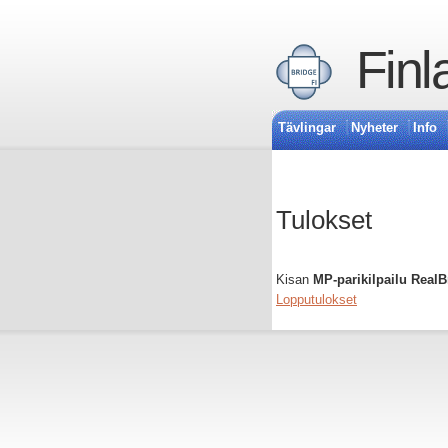
Finl
Tävlingar
Nyheter
Info
Tulokset
Kisan
MP-parikilpailu Real
Lopputulokset