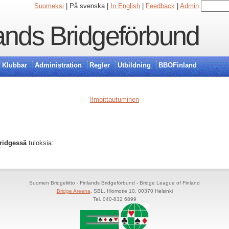
Suomeksi
| På svenska |
In English
|
Feedback
|
Admin
ands Bridgeförbund
Klubbar
Administration
Regler
Utbildning
BBOFinland
Ilmoittautuminen
Bridgessä
tuloksia:
Suomen Bridgeliitto - Finlands Bridgeförbund - Bridge League of Finland
Bridge Areena
, SBL, Hiomotie 10, 00370 Helsinki
Tel. 040-832 6899