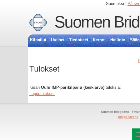
Suomeksi |
På sv
Suomen Bridg
Kilpailut
Uutiset
Tiedotteet
Kerhot
Hallinto
Sään
I
Tulokset
Kisan
Oulu IMP-parikilpailu (keskiarvo)
tuloksia:
Lopputulokset
Suomen Bridgeliitto - Finl
Bridge Areena
,