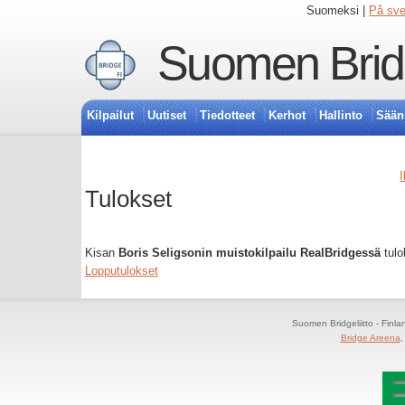
Suomeksi |
På sv
Suomen Bridg
Kilpailut
Uutiset
Tiedotteet
Kerhot
Hallinto
Sään
I
Tulokset
Kisan
Boris Seligsonin muistokilpailu RealBridgessä
tulo
Lopputulokset
Suomen Bridgeliitto - Finl
Bridge Areena
,