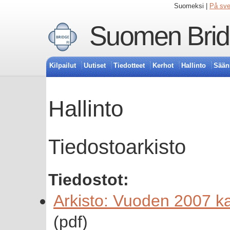
Suomeksi |
På sv
Suomen Bridg
Kilpailut
Uutiset
Tiedotteet
Kerhot
Hallinto
Sään
Hallinto
Tiedostoarkisto
Tiedostot:
Arkisto: Vuoden 2007 ka
(pdf)