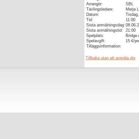
Arrangör:
SBL
Tävlingsledare:
Merja L
Datum:
Tisdag
Tid:
11:00
Sista anmälningsdag:
08.06.
Sista anmälningstid:
21:00
Spelplats:
Bridge 
Spelavgift:
15 €/pe
Tilläggsinformation:
Tillbaka utan att anmäla dig