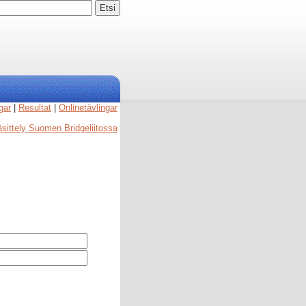
gar
|
Resultat
|
Onlinetävlingar
käsittely Suomen Bridgeliitossa