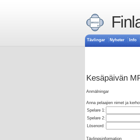
Finl
Tävlingar
Nyheter
Info
Kesäpäivän MP
Anmälningar
Anna pelaajien nimet ja kerho
Spelare 1:
Spelare 2:
Lösenord:
Tävlingsinformation