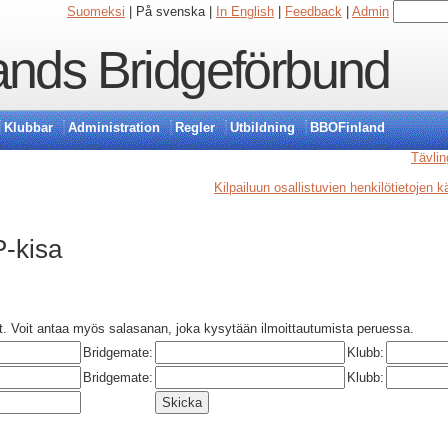
Suomeksi
| På svenska |
In English
|
Feedback
|
Admin
ands Bridgeförbund
Klubbar
Administration
Regler
Utbildning
BBOFinland
Tävlin
Kilpailuun osallistuvien henkilötietojen 
-kisa
t. Voit antaa myös salasanan, joka kysytään ilmoittautumista peruessa.
Bridgemate:
Klubb:
Bridgemate:
Klubb: