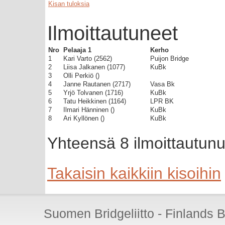
Kisan tuloksia
Ilmoittautuneet
Nro
Pelaaja 1
Kerho
1
Kari Varto (2562)
Puijon Bridge
2
Liisa Jalkanen (1077)
KuBk
3
Olli Perkiö ()
4
Janne Rautanen (2717)
Vasa Bk
5
Yrjö Tolvanen (1716)
KuBk
6
Tatu Heikkinen (1164)
LPR BK
7
Ilmari Hänninen ()
KuBk
8
Ari Kyllönen ()
KuBk
Yhteensä 8 ilmoittautunu
Takaisin kaikkiin kisoihin
Suomen Bridgeliitto - Finlands 