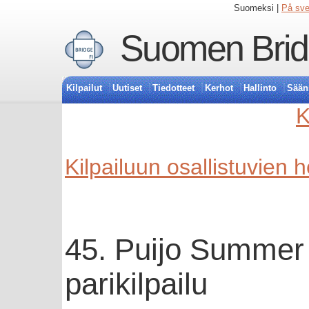
Suomeksi |
På sv
Suomen Bridg
Kilpailut
Uutiset
Tiedotteet
Kerhot
Hallinto
Sään
K
Kilpailuun osallistuvien 
45. Puijo Summer
parikilpailu