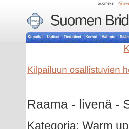
Suomeksi |
På sv
Suomen Bridg
Kilpailut
Uutiset
Tiedotteet
Kerhot
Hallinto
Sään
K
Kilpailuun osallistuvien 
Raama - livenä - 
Kategoria: Warm up