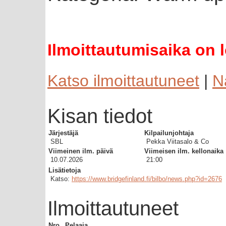
Ilmoittautumisaika on 
Katso ilmoittautuneet
|
N
Kisan tiedot
Järjestäjä
Kilpailunjohtaja
SBL
Pekka Viitasalo & Co
Viimeinen ilm. päivä
Viimeisen ilm. kellonaika
10.07.2026
21:00
Lisätietoja
Katso:
https://www.bridgefinland.fi/bilbo/news.php?id=2676
Ilmoittautuneet
Nro
Pelaaja