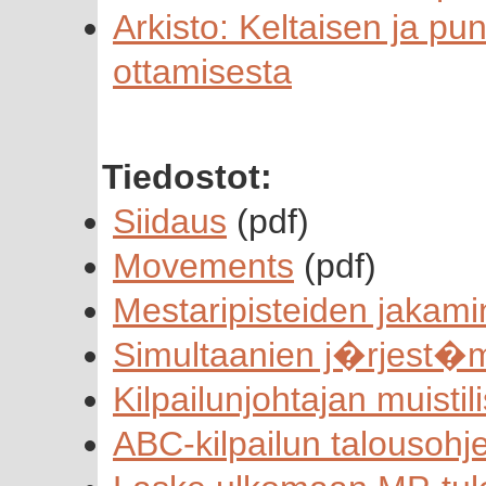
Arkisto: Keltaisen ja pu
ottamisesta
Tiedostot:
Siidaus
(pdf)
Movements
(pdf)
Mestaripisteiden jakam
Simultaanien j�rjest�m
Kilpailunjohtajan muistil
ABC-kilpailun talousohj