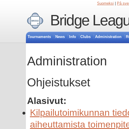
Suomeksi
|
På sve
Bridge Leagu
Tournaments
News
Info
Clubs
Administration
R
Administration
Ohjeistukset
Alasivut:
Kilpailutoimikunnan tie
aiheuttamista toimenpite